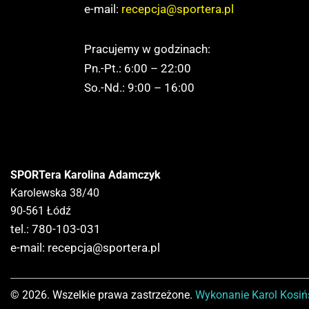
e-mail:
recepcja@sportera.pl
Pracujemy w godzinach:
Pn.-Pt.: 6:00 – 22:00
So.-Nd.: 9:00 – 16:00
SPORTera Karolina Adamczyk
Karolewska 38/40
90-561 Łódź
tel.: 780-103-031
e-mail:
recepcja@sportera.pl
© 2026. Wszelkie prawa zastrzeżone.
Wykonanie
Karol Kosiń