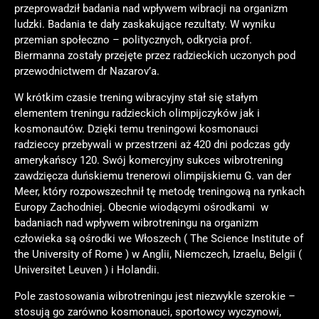
przeprowadził badania nad wpływem wibracji na organizm
ludzki. Badania te dały zaskakujące rezultaty. W wyniku
przemian społeczno – politycznych, odkrycia prof.
Biermanna zostały przejęte przez radzieckich uczonych pod
przewodnictwem dr Nazarov’a.
W krótkim czasie trening wibracyjny stał się stałym
elementem treningu radzieckich olimpijczyków jak i
kosmonautów. Dzięki temu treningowi kosmonauci
radzieccy przebywali w przestrzeni aż 420 dni podczas gdy
amerykańscy 120. Swój komercyjny sukces wibrotrening
zawdzięcza duńskiemu trenerowi olimpijskiemu G. van der
Meer, który rozpowszechnił tę metodę treningową na rynkach
Europy Zachodniej. Obecnie wiodącymi ośrodkami w
badaniach nad wpływem wibrotreningu na organizm
człowieka są ośrodki we Włoszech ( The Science Institute of
the University of Rome ) w Anglii, Niemczech, Izraelu, Belgii (
Universitet Leuven ) i Holandii.
Pole zastosowania wibrotreningu jest niezwykle szerokie –
stosują go zarówno kosmonauci, sportowcy wyczynowi,