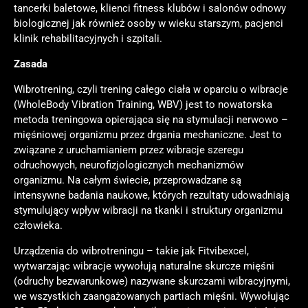
tancerki baletowe, klienci fitness klubów i salonów odnowy
biologicznej jak również osoby w wieku starszym, pacjenci
klinik rehabilitacyjnych i szpitali.
Zasada
Wibrotrening, czyli trening całego ciała w oparciu o wibracje
(WholeBody Vibration Training, WBV) jest to nowatorska
metoda treningowa opierająca się na stymulacji nerwowo –
mięśniowej organizmu przez drgania mechaniczne. Jest to
związane z uruchamianiem przez wibracje szeregu
odruchowych, neurofizjologicznych mechanizmów
organizmu. Na całym świecie, przeprowadzane są
intensywne badania naukowe, których rezultaty udowadniają
stymulujący wpływ wibracji na tkanki i struktury organizmu
człowieka.
Urządzenia do wibrotreningu – takie jak Fitvibexcel,
wytwarzając wibracje wywołują naturalne skurcze mięśni
(odruchy bezwarunkowe) nazywane skurczami wibracyjnymi,
we wszystkich zaangażowanych partiach mięśni. Wywołując