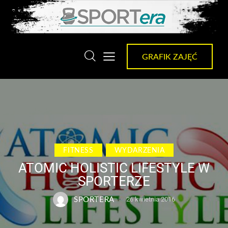
GRAFIK ZAJĘĆ
FITNESS
WYDARZENIA
ATOMIC HOLISTIC LIFESTYLE W
SPORTERZE
SPORTERA
26 kwietnia 2016