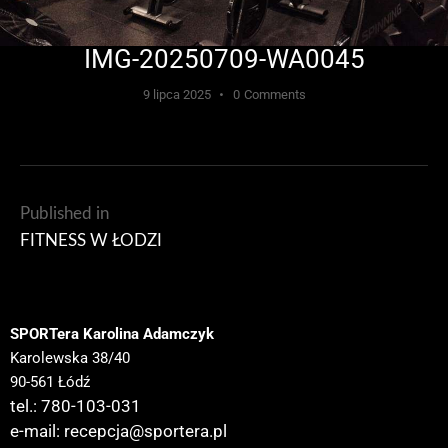
IMG-20250709-WA0045
9 lipca 2025
0
Comments
Published in
FITNESS W ŁODZI
SPORTera Karolina Adamczyk
Karolewska 38/40
90-561 Łódź
tel.: 780-103-031
e-mail:
recepcja@sportera.pl