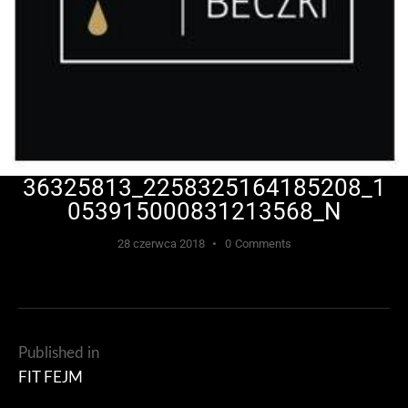
36325813_2258325164185208_1
053915000831213568_N
28 czerwca 2018
0
Comments
Published in
FIT FEJM