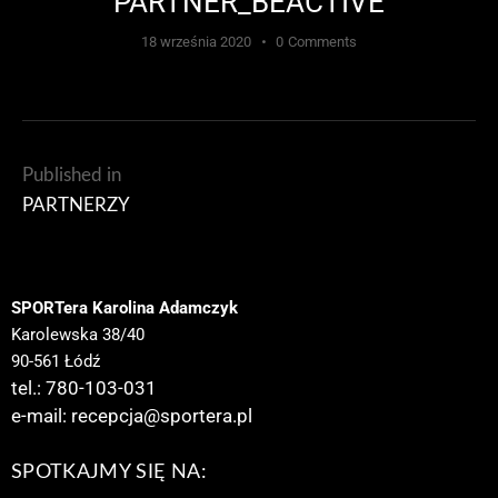
PARTNER_BEACTIVE
18 września 2020
0
Comments
Published in
PARTNERZY
SPORTera Karolina Adamczyk
Karolewska 38/40
90-561 Łódź
tel.: 780-103-031
e-mail:
recepcja@sportera.pl
SPOTKAJMY SIĘ NA: