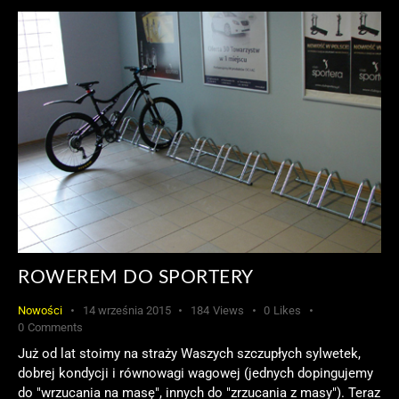
ROWEREM DO SPORTERY
Nowości
14 września 2015
184
Views
0
Likes
0
Comments
Już od lat stoimy na straży Waszych szczupłych sylwetek,
dobrej kondycji i równowagi wagowej (jednych dopingujemy
do "wrzucania na masę", innych do "zrzucania z masy"). Teraz