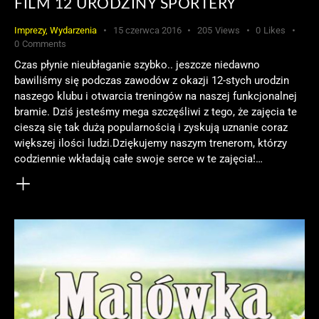
FILM 12 URODZINY SPORTERY
Imprezy
,
Wydarzenia
15 czerwca 2016
205
Views
0
Likes
0
Comments
Czas płynie nieubłaganie szybko.. jeszcze niedawno
bawiliśmy się podczas zawodów z okazji 12-stych urodzin
naszego klubu i otwarcia treningów na naszej funkcjonalnej
bramie. Dziś jesteśmy mega szczęśliwi z tego, że zajęcia te
cieszą się tak dużą popularnością i zyskują uznanie coraz
większej ilości ludzi.Dziękujemy naszym trenerom, którzy
codziennie wkładają całe swoje serce w te zajęcia!…