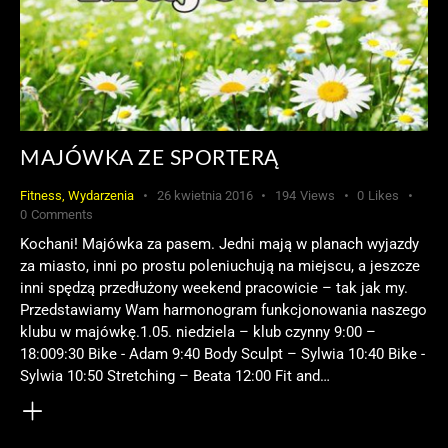
MAJÓWKA ZE SPORTERĄ
Fitness
,
Wydarzenia
26 kwietnia 2016
194
Views
0
Likes
0
Comments
Kochani! Majówka za pasem. Jedni mają w planach wyjazdy
za miasto, inni po prostu poleniuchują na miejscu, a jeszcze
inni spędzą przedłużony weekend pracowicie – tak jak my.
Przedstawiamy Wam harmonogram funkcjonowania naszego
klubu w majówkę.1.05. niedziela – klub czynny 9:00 –
18:009:30 Bike - Adam 9:40 Body Sculpt – Sylwia 10:40 Bike -
Sylwia 10:50 Stretching – Beata 12:00 Fit and…